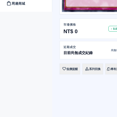
shopping_bag
周邊商城
市場價格
↑ 0.
NT$ 0
近期成交
尚無
目前尚無成交紀錄
favorite
category
style
低價提醒
系列切換
稀有