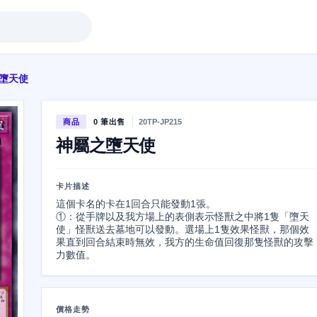
墮天使
商品
0 筆出售
20TP-JP215
神屬之墮天使
卡片描述
這個卡名的卡在1回合只能發動1張。

①：從手牌以及我方場上的表側表示怪獸之中將1隻「墮天
使」怪獸送去墓地可以發動。選場上1隻效果怪獸，那個效
果直到回合結束時無效，我方的生命值回復那隻怪獸的攻擊
力數值。
價格走勢