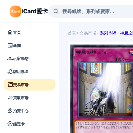
iCard愛卡
home
首頁
首頁
交易市場
系列 565
神屬之
chevron_right
chevron_right
chevron_right
newspaper
新聞
groups
玩家動態
style
牌組專區
storefront
交易市場
campaign
買取市場
gavel
拍賣中心
verified
鑑定卡