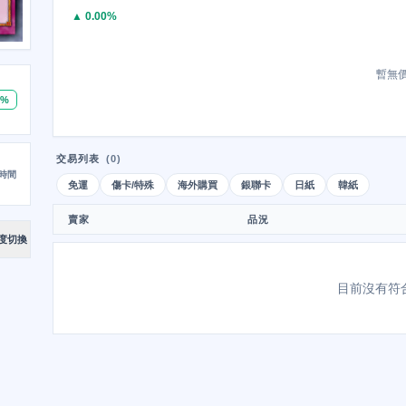
▲ 0.00%
暫無
0%
交易列表
(0)
時間
免運
傷卡/特殊
海外購買
銀聯卡
日紙
韓紙
賣家
品況
度切換
目前沒有符