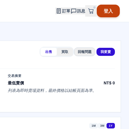
登入
訂單
訊息
出售
買取
回報問題
我要賣
交易摘要
最低賣價
NT$ 0
列表為即時賣場資料，最終價格以結帳頁面為準。
1M
3M
1Y