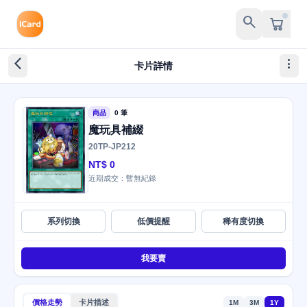
search
arrow_back_ios_new
more_vert
卡片詳情
商品
0 筆
魔玩具補綴
20TP-JP212
NT$ 0
近期成交：暫無紀錄
系列切換
低價提醒
稀有度切換
我要賣
價格走勢
卡片描述
1M
3M
1Y