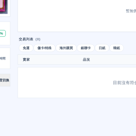
暫無
0%
交易列表
(0)
免運
傷卡/特殊
海外購買
銀聯卡
日紙
韓紙
時間
賣家
品況
度切換
目前沒有符