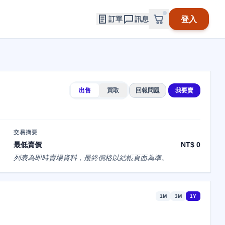
登入
訂單
訊息
出售
買取
回報問題
我要賣
交易摘要
最低賣價
NT$ 0
列表為即時賣場資料，最終價格以結帳頁面為準。
1M
3M
1Y