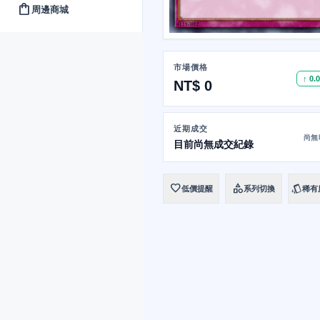
shopping_bag
周邊商城
市場價格
↑ 0.
NT$ 0
近期成交
尚無
目前尚無成交紀錄
favorite
category
style
低價提醒
系列切換
稀有