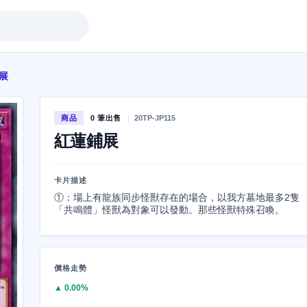
展
商品
0 筆出售
20TP-JP115
紅蓮鋪展
卡片描述
①：場上有龍族同步怪獸存在的場合，以我方墓地最多2隻
「共鳴體」怪獸為對象可以發動。那些怪獸特殊召喚。
價格走勢
▲ 0.00%