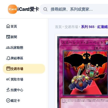
iCard愛卡
home
首頁
首頁
交易市場
系列 565
紅蓮鋪
chevron_right
chevron_right
chevron_right
newspaper
新聞
groups
玩家動態
style
牌組專區
storefront
交易市場
campaign
買取市場
gavel
拍賣中心
verified
鑑定卡