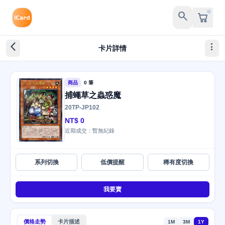
search
arrow_back_ios_new
more_vert
卡片詳情
商品
0 筆
捕蠅草之蟲惑魔
20TP-JP102
NT$ 0
近期成交：暫無紀錄
系列切換
低價提醒
稀有度切換
我要賣
價格走勢
卡片描述
1M
3M
1Y