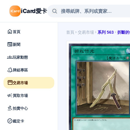
iCard愛卡
home
首頁
首頁
交易市場
系列 563
折斷的
chevron_right
chevron_right
chevron_right
newspaper
新聞
groups
玩家動態
style
牌組專區
storefront
交易市場
campaign
買取市場
gavel
拍賣中心
verified
鑑定卡