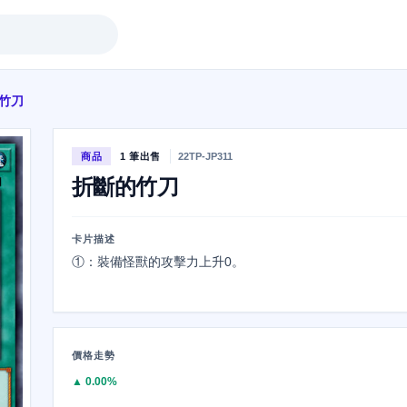
竹刀
商品
1 筆出售
22TP-JP311
折斷的竹刀
卡片描述
①：裝備怪獸的攻擊力上升0。
價格走勢
▲ 0.00%