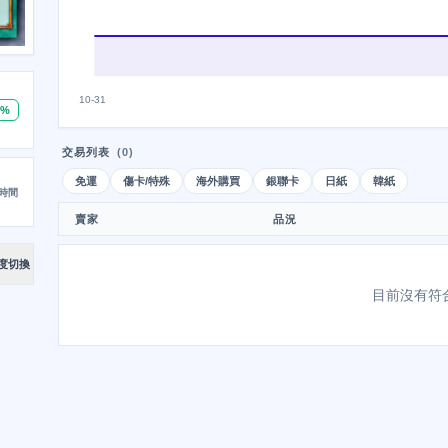
10-31
0%
交易列表
(0)
免運
傷卡/特殊
海外購買
銀聯卡
日紙
韓紙
時間
賣家
品況
度切換
目前沒有符