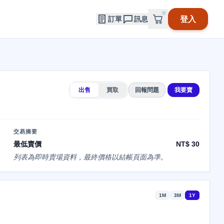
登入
訂單
訊息
出售
買取
回報問題
我要賣
交易摘要
最低賣價
NT$ 30
列表為即時賣場資料，最終價格以結帳頁面為準。
1M
3M
1Y