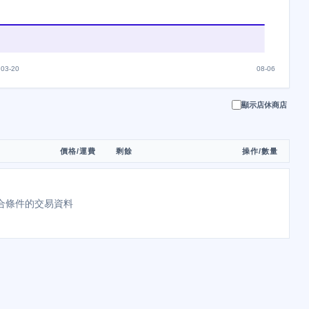
03-20
08-06
顯示店休商店
價格/運費
剩餘
操作/數量
合條件的交易資料