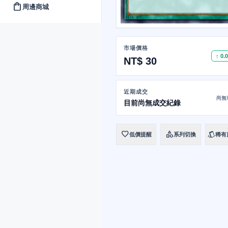
shopping_bag
周邊商城
市場價格
↑ 0.
NT$ 30
近期成交
尚無
目前尚無成交紀錄
favorite
category
style
低價提醒
系列切換
稀有