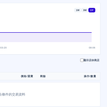
1M
3M
1Y
03-20
08-06
顯示店休商店
價格/運費
剩餘
操作/數量
合條件的交易資料