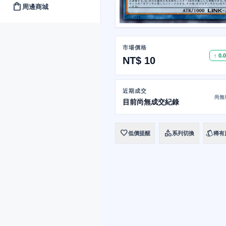
shopping_bag
周邊商城
市場價格
↑ 0.
NT$ 10
近期成交
尚無
目前尚無成交紀錄
favorite
category
style
低價提醒
系列切換
稀有