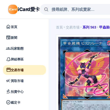
iCard愛卡
home
首頁
首頁
交易市場
系列 563
甲蟲裝
chevron_right
chevron_right
chevron_right
newspaper
新聞
groups
玩家動態
style
牌組專區
storefront
交易市場
campaign
買取市場
gavel
拍賣中心
verified
鑑定卡