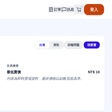
登入
訂單
訊息
出售
買取
回報問題
我要賣
交易摘要
最低賣價
NT$ 10
列表為即時賣場資料，最終價格以結帳頁面為準。