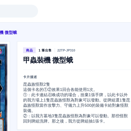
機 微型蛾
商品
1 筆出售
22TP-JP310
甲蟲裝機 微型蛾
卡片描述
昆蟲族怪獸2隻

這個卡名的①②效果1回合各能使用1次。

①：此卡連結召喚成功的場合，捨棄1張手牌，以此卡以外
的我方場上1隻昆蟲族怪獸為對象可以發動。從牌組選1隻昆
蟲族怪獸當作攻擊力、守備力上升500的裝備卡給對象怪獸
裝備。

②：以我方墓地3隻昆蟲族怪獸為對象可以發動。那些怪獸
回到牌組洗牌。那之後，我方從牌組抽1張卡。