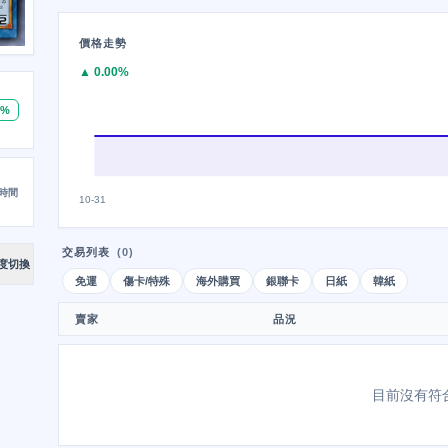
價格走勢
▲ 0.00%
0%
時間
10-31
交易列表
(0)
度切換
免運
傷卡/特殊
海外購買
銀聯卡
日紙
韓紙
賣家
品況
目前沒有符