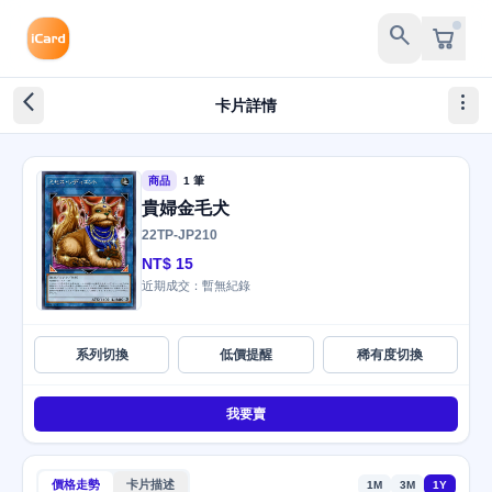
search
arrow_back_ios_new
more_vert
卡片詳情
商品
1 筆
貴婦金毛犬
22TP-JP210
NT$ 15
近期成交：暫無紀錄
系列切換
低價提醒
稀有度切換
我要賣
價格走勢
卡片描述
1M
3M
1Y