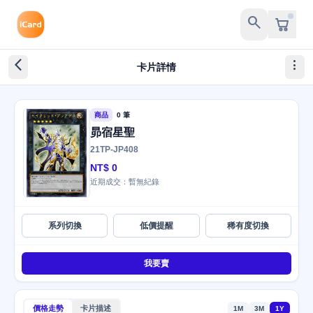
search
arrow_back_ios_new
more_vert
卡片詳情
商品
0 筆
昴宿星聖
21TP-JP408
NT$ 0
近期成交：暫無紀錄
系列切換
低價提醒
稀有度切換
我要賣
價格走勢
卡片描述
1M
3M
1Y