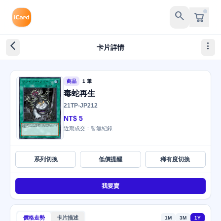
search
arrow_back_ios_new
more_vert
卡片詳情
商品
1 筆
毒蛇再生
21TP-JP212
NT$ 5
近期成交：暫無紀錄
系列切換
低價提醒
稀有度切換
我要賣
價格走勢
卡片描述
1M
3M
1Y