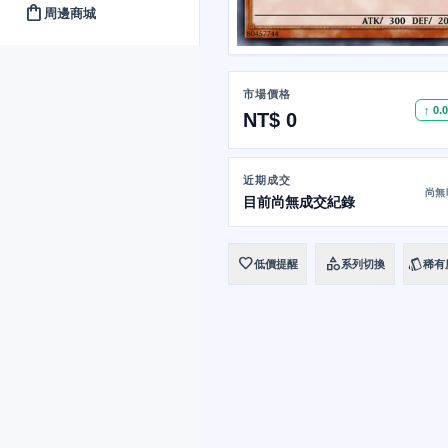
shopping_bag
周邊商城
市場價格
↑ 0.
NT$ 0
近期成交
尚無
目前尚無成交紀錄
favorite
category
style
低價提醒
系列切換
稀有