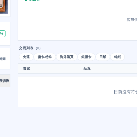
▲ 0.00%
暫無
0%
交易列表
(0)
免運
傷卡/特殊
海外購買
銀聯卡
日紙
韓紙
時間
賣家
品況
度切換
目前沒有符