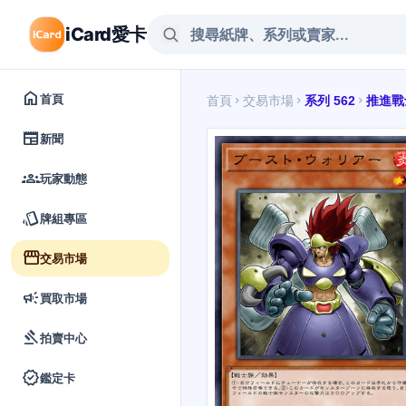
iCard愛卡
home
首頁
首頁
交易市場
系列 562
推進戰
chevron_right
chevron_right
chevron_right
newspaper
新聞
groups
玩家動態
style
牌組專區
storefront
交易市場
campaign
買取市場
gavel
拍賣中心
verified
鑑定卡