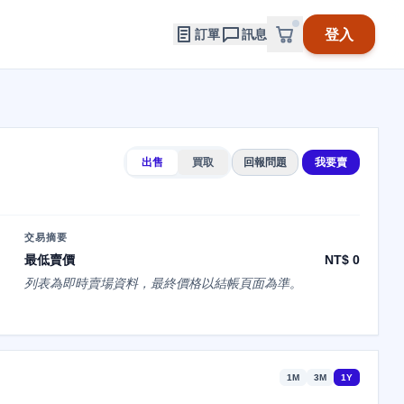
登入
訂單
訊息
出售
買取
回報問題
我要賣
交易摘要
最低賣價
NT$ 0
列表為即時賣場資料，最終價格以結帳頁面為準。
1M
3M
1Y