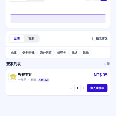
出售
買取
顯示店休
免運
傷卡/特殊
海外購買
銀聯卡
日紙
韓紙
賣家列表
1 筆
與貓有約
NT$ 35
一般品 ・ 剩餘 1
4.9 (22)
remove
add
1
加入購物車