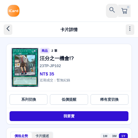
search
arrow_back_ios_new
more_vert
卡片詳情
商品
2 筆
汪分之一機會!?
23TP-JP102
NT$ 35
近期成交：暫無紀錄
系列切換
低價提醒
稀有度切換
我要賣
價格走勢
卡片描述
1M
3M
1Y