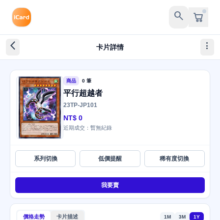
search
arrow_back_ios_new
more_vert
卡片詳情
商品
0 筆
平行超越者
23TP-JP101
NT$ 0
近期成交：暫無紀錄
系列切換
低價提醒
稀有度切換
我要賣
價格走勢
卡片描述
1M
3M
1Y