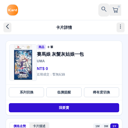
search
arrow_back_ios_new
more_vert
卡片詳情
商品
0 筆
賽馬娘 灰髮灰姑娘一包
UMA
NT$ 0
近期成交：暫無紀錄
系列切換
低價提醒
稀有度切換
我要賣
價格走勢
卡片描述
1M
3M
1Y