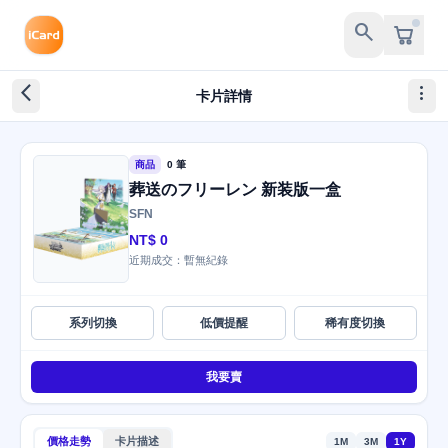
search
arrow_back_ios_new
more_vert
卡片詳情
商品
0 筆
葬送のフリーレン 新装版一盒
SFN
NT$ 0
近期成交：暫無紀錄
系列切換
低價提醒
稀有度切換
我要賣
價格走勢
卡片描述
1M
3M
1Y