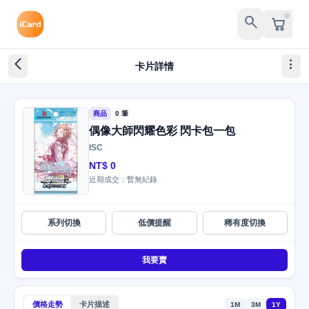
search
arrow_back_ios_new
more_vert
卡片詳情
商品
0 筆
偶像大師閃耀色彩 閃卡包一包
ISC
NT$ 0
近期成交：暫無紀錄
系列切換
低價提醒
稀有度切換
我要賣
價格走勢
卡片描述
1M
3M
1Y