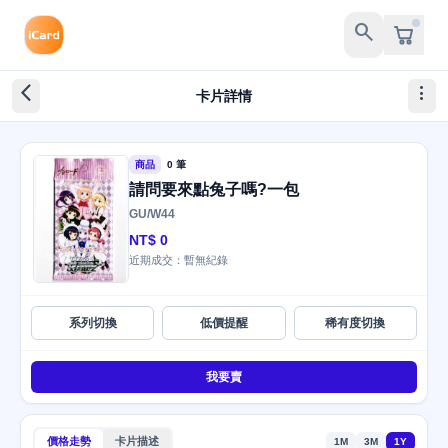
search
arrow_back_ios_new
more_vert
卡片詳情
商品
0 筆
請問要來點兔子嗎?一包
GU/W44
NT$ 0
近期成交：暫無紀錄
系列切換
低價提醒
稀有度切換
我要賣
價格走勢
卡片描述
1M
3M
1Y