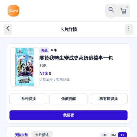
search
arrow_back_ios_new
more_vert
卡片詳情
商品
0 筆
關於我轉生變成史萊姆這檔事一包
TSK
NT$ 0
近期成交：暫無紀錄
系列切換
低價提醒
稀有度切換
我要賣
價格走勢
卡片描述
1M
3M
1Y