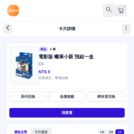
search
arrow_back_ios_new
more_vert
卡片詳情
商品
0 筆
電影版 蠟筆小新 預組一盒
CS
NT$ 0
近期成交：暫無紀錄
系列切換
低價提醒
稀有度切換
我要賣
價格走勢
卡片描述
1M
3M
1Y