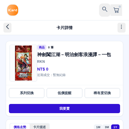
search
arrow_back_ios_new
more_vert
卡片詳情
商品
0 筆
神劍闖江湖－明治劍客浪漫譚－一包
RKN
NT$ 0
近期成交：暫無紀錄
系列切換
低價提醒
稀有度切換
我要賣
價格走勢
卡片描述
1M
3M
1Y