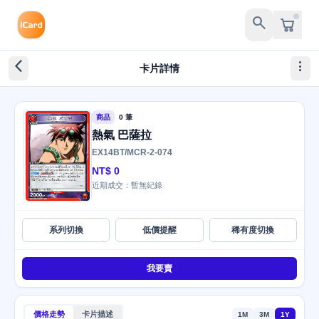
search
arrow_back_ios_new
more_vert
卡片詳情
商品
0 筆
熱氣 巴薩拉
EX14BT/MCR-2-074
NT$ 0
近期成交：暫無紀錄
系列切換
低價提醒
稀有度切換
我要賣
價格走勢
卡片描述
1M
3M
1Y