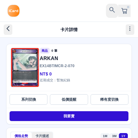
search
arrow_back_ios_new
more_vert
卡片詳情
商品
0 筆
ARKAN
EX14BT/MCR-2-070
NT$ 0
近期成交：暫無紀錄
系列切換
低價提醒
稀有度切換
我要賣
價格走勢
卡片描述
1M
3M
1Y