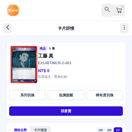
search
arrow_back_ios_new
more_vert
卡片詳情
商品
0 筆
工藤 真
EX14BT/MCR-2-063
NT$ 0
近期成交：暫無紀錄
系列切換
低價提醒
稀有度切換
我要賣
價格走勢
卡片描述
1M
3M
1Y