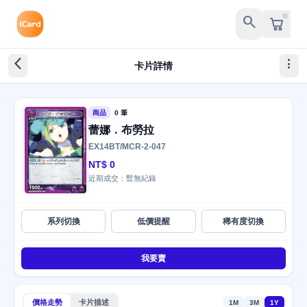
search
arrow_back_ios_new
more_vert
卡片詳情
商品
0 筆
蕾娜．布勞拉
EX14BT/MCR-2-047
NT$ 0
近期成交：暫無紀錄
系列切換
低價提醒
稀有度切換
我要賣
價格走勢
卡片描述
1M
3M
1Y