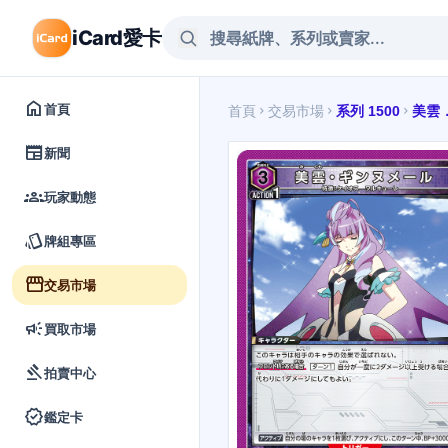
iCard愛卡
home
首頁
首頁
交易市場
系列 1500
美雲
chevron_right
chevron_right
chevron_right
newspaper
新聞
groups
玩家動態
style
牌組專區
storefront
交易市場
campaign
買取市場
gavel
拍賣中心
verified
鑑定卡