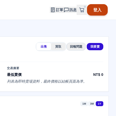
登入
訂單
訊息
出售
買取
回報問題
我要賣
交易摘要
最低賣價
NT$ 0
列表為即時賣場資料，最終價格以結帳頁面為準。
1M
3M
1Y