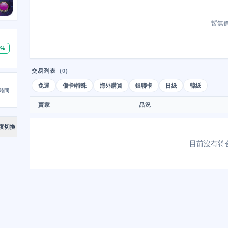
暫無
0%
交易列表
(0)
免運
傷卡/特殊
海外購買
銀聯卡
日紙
韓紙
時間
賣家
品況
度切換
目前沒有符