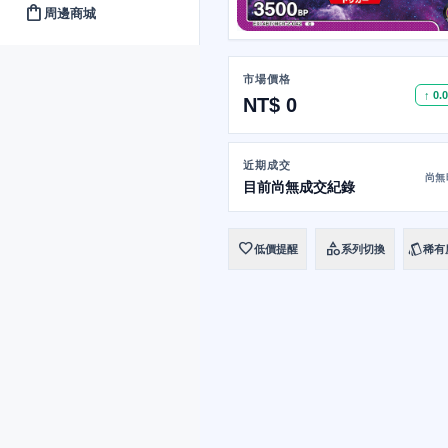
shopping_bag
周邊商城
市場價格
↑ 0.
NT$ 0
近期成交
尚無
目前尚無成交紀錄
favorite
category
style
低價提醒
系列切換
稀有