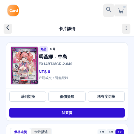
search
arrow_back_ios_new
more_vert
卡片詳情
商品
0 筆
瑪基娜．中島
EX14BT/MCR-2-040
NT$ 0
近期成交：暫無紀錄
系列切換
低價提醒
稀有度切換
我要賣
價格走勢
卡片描述
1M
3M
1Y