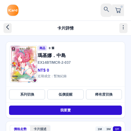
search
arrow_back_ios_new
more_vert
卡片詳情
商品
0 筆
瑪基娜．中島
EX14BT/MCR-2-037
NT$ 0
近期成交：暫無紀錄
系列切換
低價提醒
稀有度切換
我要賣
價格走勢
卡片描述
1M
3M
1Y