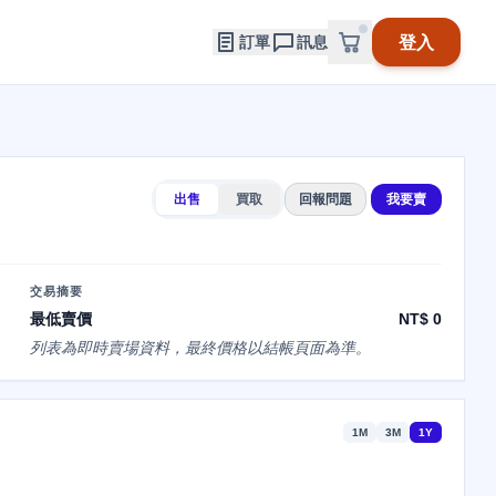
登入
訂單
訊息
出售
買取
回報問題
我要賣
交易摘要
最低賣價
NT$ 0
列表為即時賣場資料，最終價格以結帳頁面為準。
1M
3M
1Y