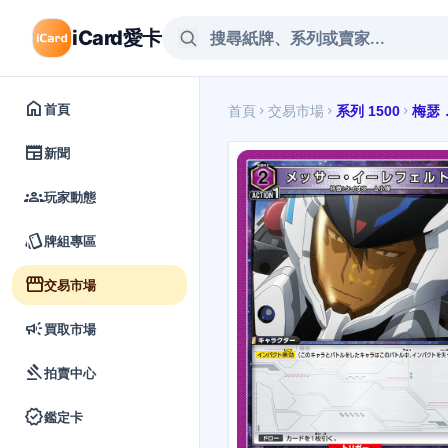
iCard愛卡
home
首頁
首頁
交易市場
系列 1500
梅瑟
chevron_right
chevron_right
chevron_right
newspaper
新聞
groups
玩家動態
style
牌組專區
storefront
交易市場
campaign
買取市場
gavel
拍賣中心
verified
鑑定卡