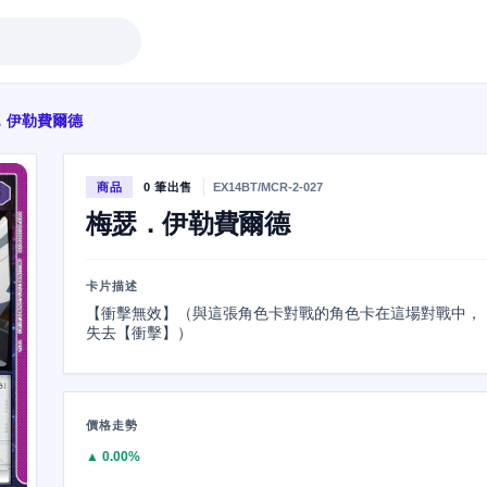
．伊勒費爾德
商品
0 筆出售
EX14BT/MCR-2-027
梅瑟．伊勒費爾德
卡片描述
【衝擊無效】（與這張角色卡對戰的角色卡在這場對戰中，
失去【衝擊】）
價格走勢
▲ 0.00%