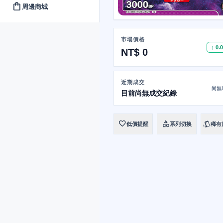
shopping_bag
周邊商城
市場價格
↑ 0.
NT$ 0
近期成交
尚無
目前尚無成交紀錄
favorite
category
style
低價提醒
系列切換
稀有