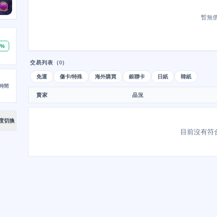
暫無
0%
交易列表
(0)
免運
傷卡/特殊
海外購買
銀聯卡
日紙
韓紙
時間
賣家
品況
度切換
目前沒有符