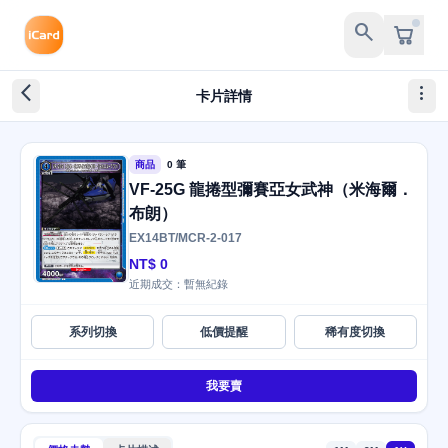
search
arrow_back_ios_new
more_vert
卡片詳情
商品
0 筆
VF-25G 龍捲型彌賽亞女武神（米海爾．
布朗）
EX14BT/MCR-2-017
NT$ 0
近期成交：暫無紀錄
系列切換
低價提醒
稀有度切換
我要賣