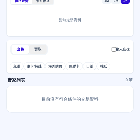
價格走勢
卡片描述
1M
3M
1Y
暫無走勢資料
出售
買取
顯示店休
免運
傷卡/特殊
海外購買
銀聯卡
日紙
韓紙
賣家列表
0 筆
目前沒有符合條件的交易資料