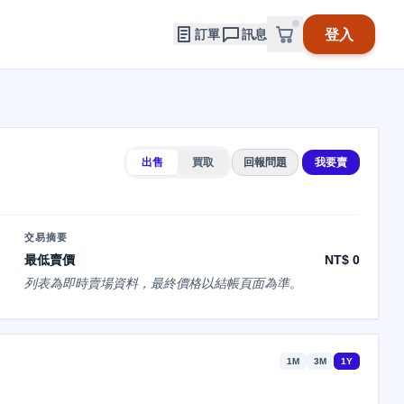
登入
訂單
訊息
出售
買取
回報問題
我要賣
交易摘要
最低賣價
NT$ 0
列表為即時賣場資料，最終價格以結帳頁面為準。
1M
3M
1Y