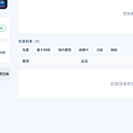
暫無
0%
交易列表
(0)
免運
傷卡/特殊
海外購買
銀聯卡
日紙
韓紙
時間
賣家
品況
度切換
目前沒有符