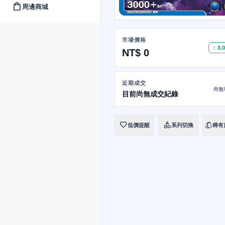
shopping_bag
周邊商城
市場價格
↑ 0.
NT$ 0
近期成交
尚無
目前尚無成交紀錄
favorite
category
style
低價提醒
系列切換
稀有