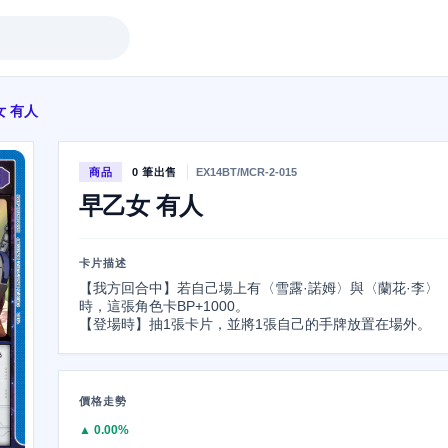
女 有人
商品
0 筆出售
EX14BT/MCR-2-015
早乙女 有人
卡片描述
【我方回合中】若自己場上有〈雪露·諾姆〉與〈蘭花·李〉
時，這張角色卡BP+1000。

【登場時】抽1張卡片，並將1張自己的手牌放置在場外。
價格走勢
▲ 0.00%