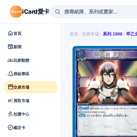
iCard愛卡
home
首頁
首頁
交易市場
系列 1500
早乙
chevron_right
chevron_right
chevron_right
newspaper
新聞
groups
玩家動態
style
牌組專區
storefront
交易市場
campaign
買取市場
gavel
拍賣中心
verified
鑑定卡