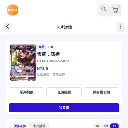
search
arrow_back_ios_new
more_vert
卡片詳情
商品
0 筆
雪露．諾姆
EX14BT/MCR-2-012
NT$ 0
近期成交：暫無紀錄
系列切換
低價提醒
稀有度切換
我要賣
價格走勢
卡片描述
1M
3M
1Y