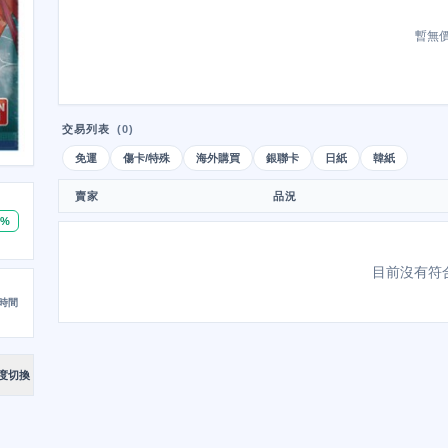
暫無
交易列表
(0)
免運
傷卡/特殊
海外購買
銀聯卡
日紙
韓紙
賣家
品況
0%
目前沒有符
時間
度切換