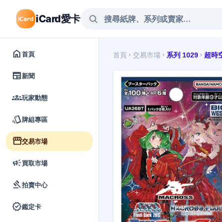
iCard愛卡
home
首頁
首頁
交易市場
系列 1029
超時
chevron_right
chevron_right
chevron_right
newspaper
新聞
groups
玩家動態
style
牌組專區
storefront
交易市場
campaign
買取市場
gavel
拍賣中心
verified
鑑定卡