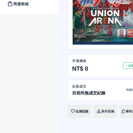
shopping_bag
周邊商城
市場價格
↑ 0.
NT$ 0
近期成交
尚無
目前尚無成交紀錄
favorite
category
style
低價提醒
系列切換
稀有