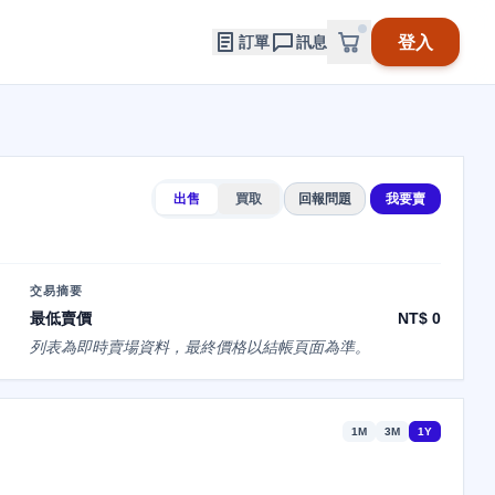
登入
訂單
訊息
出售
買取
回報問題
我要賣
交易摘要
最低賣價
NT$ 0
列表為即時賣場資料，最終價格以結帳頁面為準。
1M
3M
1Y