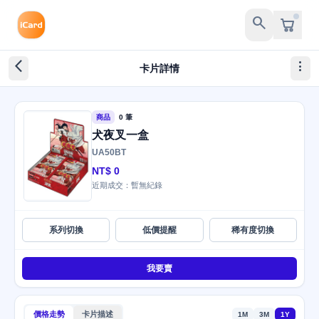
search
arrow_back_ios_new
more_vert
卡片詳情
商品
0 筆
犬夜叉一盒
UA50BT
NT$ 0
近期成交：暫無紀錄
系列切換
低價提醒
稀有度切換
我要賣
價格走勢
卡片描述
1M
3M
1Y