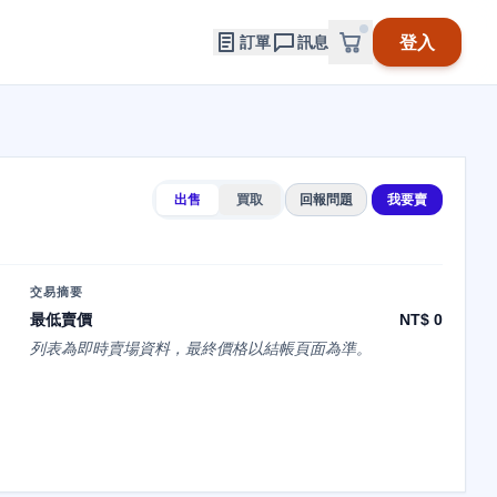
登入
訂單
訊息
出售
買取
回報問題
我要賣
交易摘要
最低賣價
NT$ 0
列表為即時賣場資料，最終價格以結帳頁面為準。