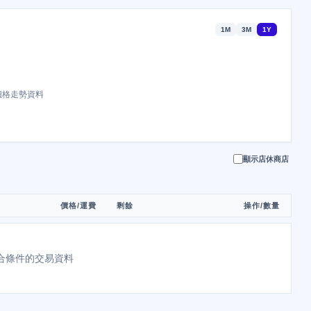
1M
3M
1Y
價格走勢資料
顯示店休商店
價格/運費
剩餘
操作/數量
合條件的交易資料