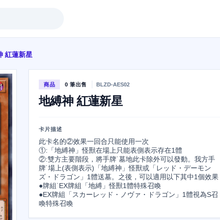
神 紅蓮新星
商品
0 筆出售
BLZD-AES02
地縛神 紅蓮新星
卡片描述
此卡名的②效果一回合只能使用一次

①:「地縛神」怪獸在場上只能表側表示存在1體

②:雙方主要階段，將手牌˙墓地此卡除外可以發動。我方手
牌˙場上(表側表示)「地縛神」怪獸或「レッド・デーモン
ズ・ドラゴン」1體送墓。之後，可以適用以下其中1個效果

●牌組˙EX牌組「地縛」怪獸1體特殊召喚

●EX牌組「スカーレッド・ノヴァ・ドラゴン」1體視為S召
喚特殊召喚