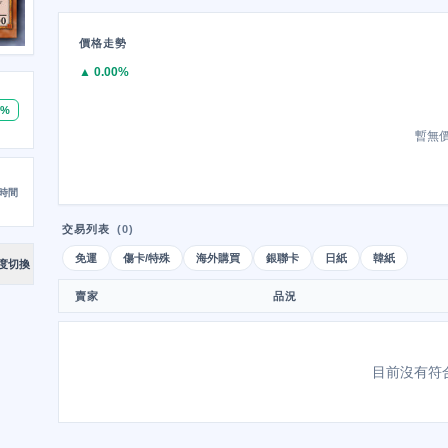
價格走勢
▲ 0.00%
0%
暫無
時間
交易列表
(0)
免運
傷卡/特殊
海外購買
銀聯卡
日紙
韓紙
度切換
賣家
品況
目前沒有符