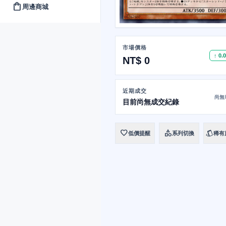
shopping_bag
周邊商城
市場價格
↑ 0.
NT$ 0
近期成交
尚無
目前尚無成交紀錄
favorite
category
style
低價提醒
系列切換
稀有