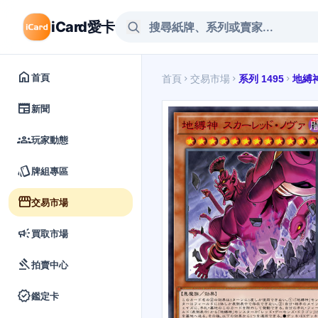
iCard愛卡
home
首頁
首頁
交易市場
系列 1495
地縛
chevron_right
chevron_right
chevron_right
newspaper
新聞
groups
玩家動態
style
牌組專區
storefront
交易市場
campaign
買取市場
gavel
拍賣中心
verified
鑑定卡