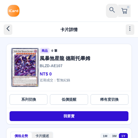
search
arrow_back_ios_new
more_vert
卡片詳情
商品
0 筆
風暴煞星龍 德斯托畢姆
BLZD-AE107
NT$ 0
近期成交：暫無紀錄
系列切換
低價提醒
稀有度切換
我要賣
價格走勢
卡片描述
1M
3M
1Y