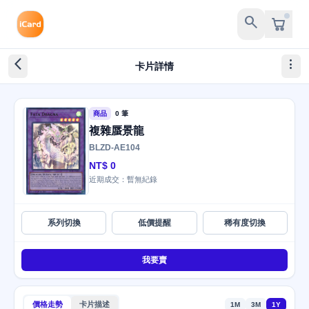
search
arrow_back_ios_new
more_vert
卡片詳情
商品
0 筆
複雜蜃景龍
BLZD-AE104
NT$ 0
近期成交：暫無紀錄
系列切換
低價提醒
稀有度切換
我要賣
價格走勢
卡片描述
1M
3M
1Y