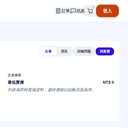
登入
訂單
訊息
出售
買取
回報問題
我要賣
交易摘要
最低賣價
NT$ 0
列表為即時賣場資料，最終價格以結帳頁面為準。