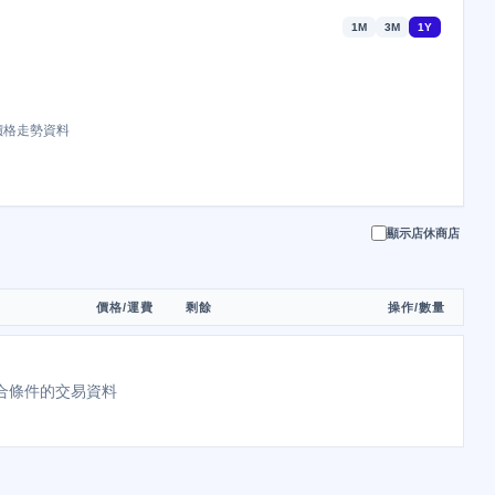
1M
3M
1Y
價格走勢資料
顯示店休商店
價格/運費
剩餘
操作/數量
合條件的交易資料