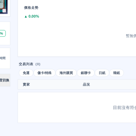
價格走勢
▲ 0.00%
0%
暫無
時間
交易列表
(0)
免運
傷卡/特殊
海外購買
銀聯卡
日紙
韓紙
度切換
賣家
品況
目前沒有符