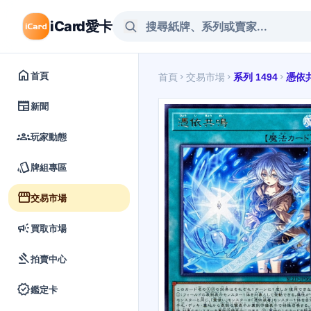
iCard愛卡
home
首頁
首頁
交易市場
系列 1494
憑依
chevron_right
chevron_right
chevron_right
newspaper
新聞
groups
玩家動態
style
牌組專區
storefront
交易市場
campaign
買取市場
gavel
拍賣中心
verified
鑑定卡