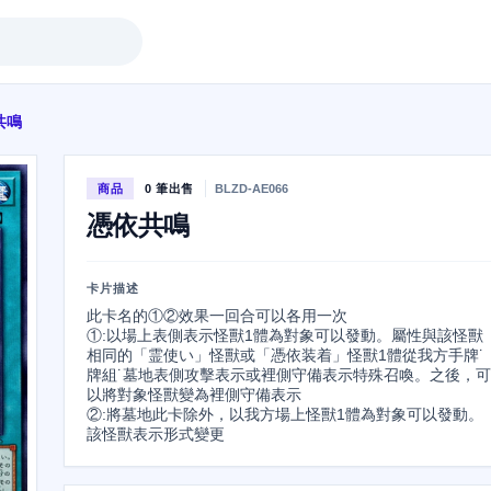
共鳴
商品
0 筆出售
BLZD-AE066
憑依共鳴
卡片描述
此卡名的①②效果一回合可以各用一次

①:以場上表側表示怪獸1體為對象可以發動。屬性與該怪獸
相同的「霊使い」怪獸或「憑依装着」怪獸1體從我方手牌˙
牌組˙墓地表側攻擊表示或裡側守備表示特殊召喚。之後，可
以將對象怪獸變為裡側守備表示

②:將墓地此卡除外，以我方場上怪獸1體為對象可以發動。
該怪獸表示形式變更