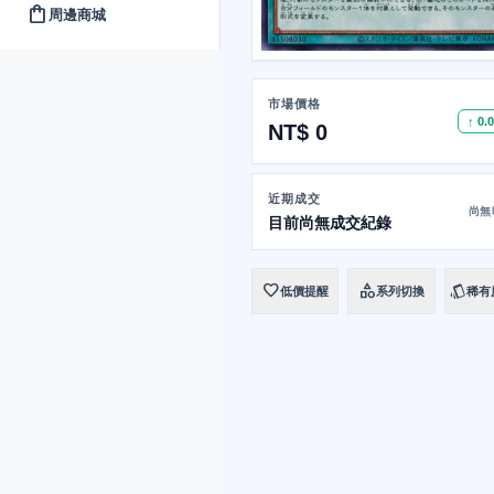
shopping_bag
周邊商城
市場價格
↑ 0.
NT$ 0
近期成交
尚無
目前尚無成交紀錄
favorite
category
style
低價提醒
系列切換
稀有