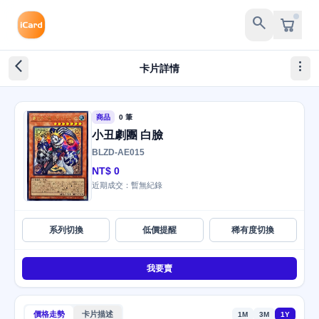
search
arrow_back_ios_new
more_vert
卡片詳情
商品
0 筆
小丑劇團 白臉
BLZD-AE015
NT$ 0
近期成交：暫無紀錄
系列切換
低價提醒
稀有度切換
我要賣
價格走勢
卡片描述
1M
3M
1Y