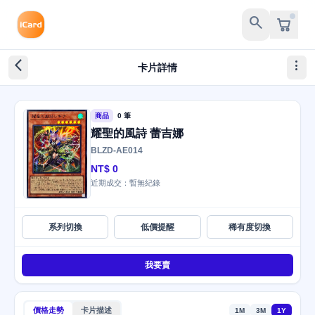
search
arrow_back_ios_new
more_vert
卡片詳情
商品
0 筆
耀聖的風詩 蕾吉娜
BLZD-AE014
NT$ 0
近期成交：暫無紀錄
系列切換
低價提醒
稀有度切換
我要賣
價格走勢
卡片描述
1M
3M
1Y