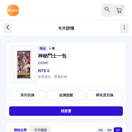
search
arrow_back_ios_new
more_vert
卡片詳情
商品
0 筆
神秘鬥士一包
DBMF
NT$ 0
近期成交：暫無紀錄
系列切換
低價提醒
稀有度切換
我要賣
價格走勢
卡片描述
1M
3M
1Y