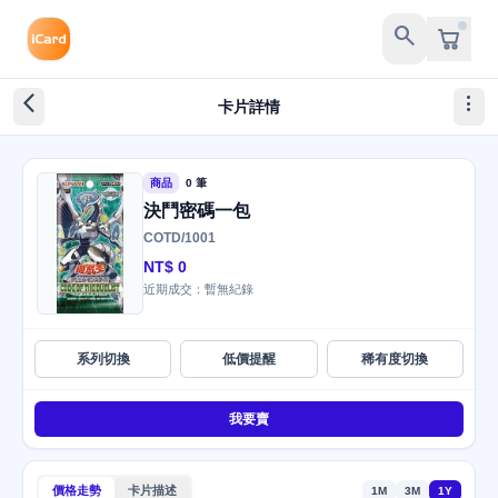
search
arrow_back_ios_new
more_vert
卡片詳情
商品
0 筆
決鬥密碼一包
COTD/1001
NT$ 0
近期成交：暫無紀錄
系列切換
低價提醒
稀有度切換
我要賣
價格走勢
卡片描述
1M
3M
1Y