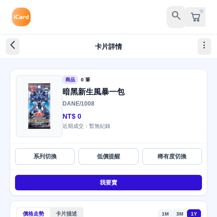
search
arrow_back_ios_new
more_vert
卡片詳情
商品
0 筆
暗黑新生風暴一包
DANE/1008
NT$ 0
近期成交：暫無紀錄
系列切換
低價提醒
稀有度切換
我要賣
價格走勢
卡片描述
1M
3M
1Y