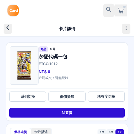
search
arrow_back_ios_new
more_vert
卡片詳情
商品
0 筆
永恆代碼一包
ETCO/1012
NT$ 0
近期成交：暫無紀錄
系列切換
低價提醒
稀有度切換
我要賣
價格走勢
卡片描述
1M
3M
1Y