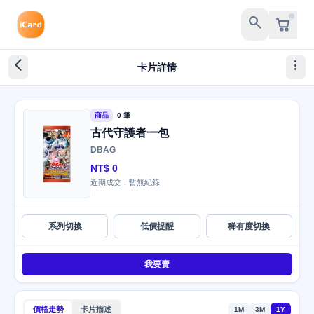
search
arrow_back_ios_new
more_vert
卡片詳情
商品
0 筆
古代守護者一包
DBAG
NT$ 0
近期成交：暫無紀錄
系列切換
低價提醒
稀有度切換
我要賣
價格走勢
卡片描述
1M
3M
1Y