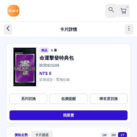
search
arrow_back_ios_new
more_vert
卡片詳情
商品
0 筆
命運擊發特典包
BODE/1106
NT$ 0
近期成交：暫無紀錄
系列切換
低價提醒
稀有度切換
我要賣
價格走勢
卡片描述
1M
3M
1Y