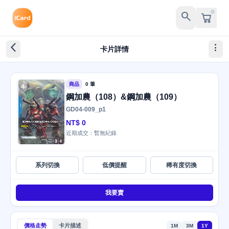
search
arrow_back_ios_new
more_vert
卡片詳情
商品
0 筆
鋼加農（108）&鋼加農（109）
GD04-009_p1
NT$ 0
近期成交：暫無紀錄
系列切換
低價提醒
稀有度切換
我要賣
價格走勢
卡片描述
1M
3M
1Y