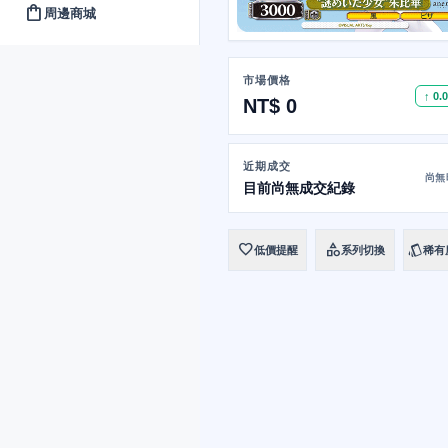
shopping_bag
周邊商城
市場價格
↑ 0.
NT$ 0
近期成交
尚無
目前尚無成交紀錄
favorite
category
style
低價提醒
系列切換
稀有