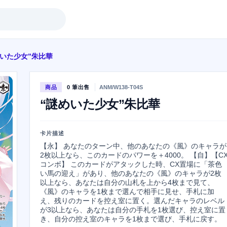
めいた少女”朱比華
商品
0 筆出售
ANM/W138-T04S
“謎めいた少女”朱比華
卡片描述
【永】 あなたのターン中、他のあなたの《風》のキャラが
2枚以上なら、このカードのパワーを＋4000。 【自】【C
コンボ】 このカードがアタックした時、CX置場に「茶色
い馬の迎え」があり、他のあなたの《風》のキャラが2枚
以上なら、あなたは自分の山札を上から4枚まで見て、
《風》のキャラを1枚まで選んで相手に見せ、手札に加
え、残りのカードを控え室に置く。選んだキャラのレベル
が3以上なら、あなたは自分の手札を1枚選び、控え室に置
き、自分の控え室のキャラを1枚まで選び、手札に戻す。