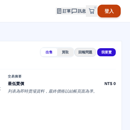
登入
訂單
訊息
出售
買取
回報問題
我要賣
交易摘要
最低賣價
NT$ 0
X
列表為即時賣場資料，最終價格以結帳頁面為準。