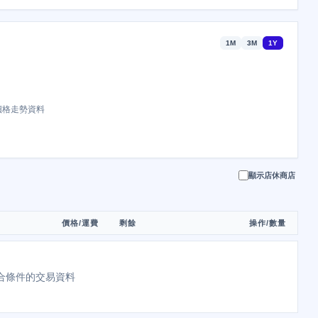
1M
3M
1Y
價格走勢資料
顯示店休商店
價格/運費
剩餘
操作/數量
合條件的交易資料