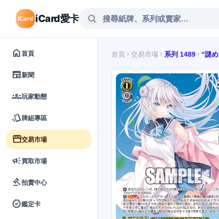
iCard愛卡
home
首頁
首頁
交易市場
系列 1489
“謎
chevron_right
chevron_right
chevron_right
newspaper
新聞
groups
玩家動態
style
牌組專區
storefront
交易市場
campaign
買取市場
gavel
拍賣中心
verified
鑑定卡