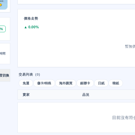
價格走勢
▲ 0.00%
0%
暫無
時間
交易列表
(0)
度切換
免運
傷卡/特殊
海外購買
銀聯卡
日紙
韓紙
賣家
品況
目前沒有符