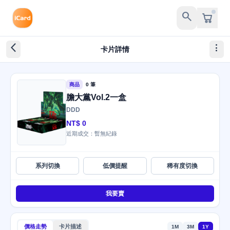
search
arrow_back_ios_new
more_vert
卡片詳情
商品
0 筆
膽大黨Vol.2一盒
DDD
NT$ 0
近期成交：暫無紀錄
系列切換
低價提醒
稀有度切換
我要賣
價格走勢
卡片描述
1M
3M
1Y