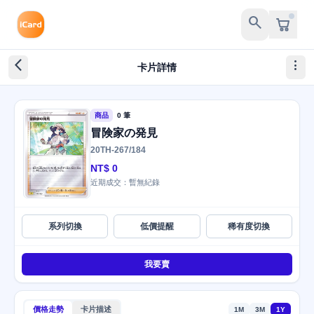
search
arrow_back_ios_new
more_vert
卡片詳情
商品
0 筆
冒険家の発見
20TH-267/184
NT$ 0
近期成交：暫無紀錄
系列切換
低價提醒
稀有度切換
我要賣
價格走勢
卡片描述
1M
3M
1Y