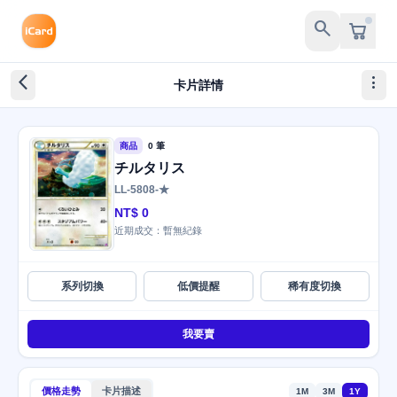
search
arrow_back_ios_new
more_vert
卡片詳情
商品
0 筆
チルタリス
LL-5808-★
NT$ 0
近期成交：暫無紀錄
系列切換
低價提醒
稀有度切換
我要賣
價格走勢
卡片描述
1M
3M
1Y