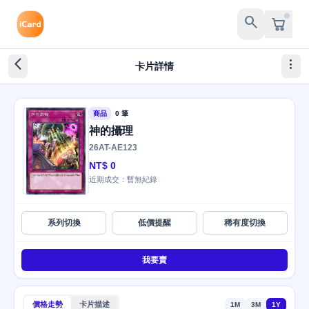
search
arrow_back_ios_new
more_vert
卡片詳情
商品
0 筆
神的攝理
26AT-AE123
NT$ 0
近期成交：暫無紀錄
系列切換
低價提醒
稀有度切換
我要賣
價格走勢
卡片描述
1M
3M
1Y